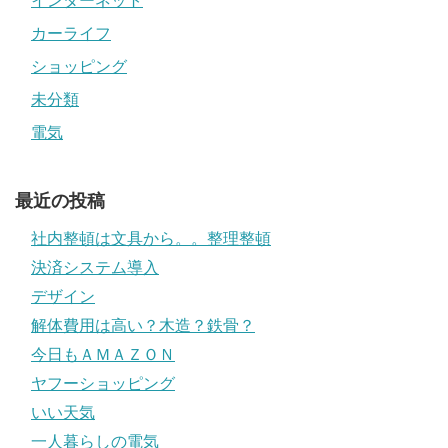
インターネット
カーライフ
ショッピング
未分類
電気
最近の投稿
社内整頓は文具から。。整理整頓
決済システム導入
デザイン
解体費用は高い？木造？鉄骨？
今日もＡＭＡＺＯＮ
ヤフーショッピング
いい天気
一人暮らしの電気